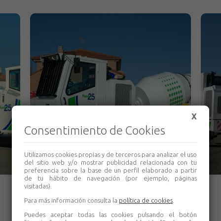
X
Consentimiento de Cookies
Utilizamos cookies propias y de terceros para analizar el uso
del sitio web y/o mostrar publicidad relacionada con tu
preferencia sobre la base de un perfil elaborado a partir
de tu hábito de navegación (por ejemplo, páginas
visitadas).
Para más información consulta la
política de cookies
.
Puedes aceptar todas las cookies pulsando el botón