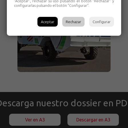
"Aceptar", rechazar su uso pulsando el botón "Rechazar" y
configurarlas pulsando el botón "Configurar".
Aceptar
Rechazar
Configurar
escarga nuestro dossier en P
Ver en A3
Descargar en A3