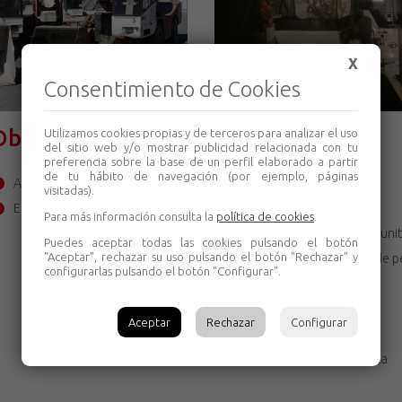
X
Consentimiento de Cookies
Obra civil
Minería
Utilizamos cookies propias y de terceros para analizar el uso
del sitio web y/o mostrar publicidad relacionada con tu
preferencia sobre la base de un perfil elaborado a partir
de tu hábito de navegación (por ejemplo, páginas
Autohormigoneras
Anfo Loader
visitadas).
EMA
Mixers
Para más información consulta la
política de cookies
.
Robots de Guni
Puedes aceptar todas las cookies pulsando el botón
"Aceptar", rechazar su uso pulsando el botón "Rechazar" y
Transporte de p
configurarlas pulsando el botón "Configurar".
Transporter
Scissor Lift
Aceptar
Rechazar
Configurar
Scaler
Veta Angosta