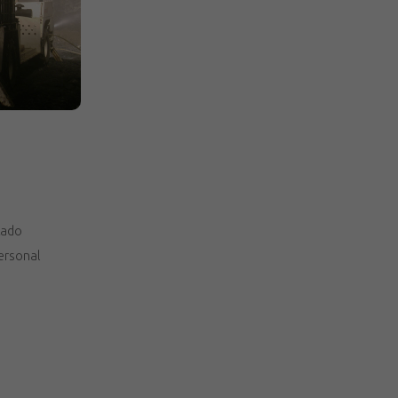
tado
ersonal